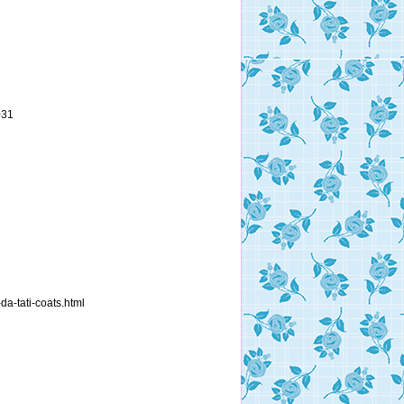
031
da-tati-coats.html