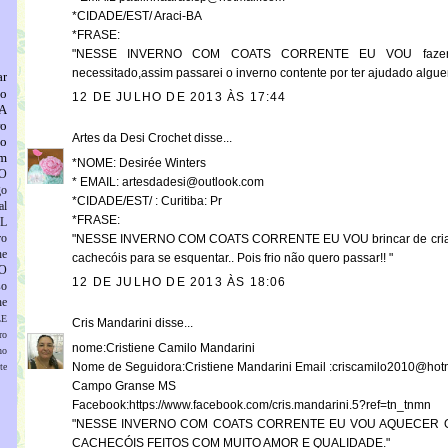
*CIDADE/EST/ Araci-BA
*FRASE:
"NESSE INVERNO COM COATS CORRENTE EU VOU fazer e
necessitado,assim passarei o inverno contente por ter ajudado algue
ar
no
12 DE JULHO DE 2013 ÀS 17:44
A
ro
Artes da Desi Crochet
disse...
to
em
*NOME: Desirée Winters
O
* EMAIL: artesdadesi@outlook.com
go
*CIDADE/EST/ : Curitiba: Pr
al
*FRASE:
L
ro
"NESSE INVERNO COM COATS CORRENTE EU VOU brincar de criar.. 
he
cachecóis para se esquentar.. Pois frio não quero passar!! "
O
12 DE JULHO DE 2013 ÀS 18:06
so
he
LE
Cris Mandarini
disse...
ro
nome:Cristiene Camilo Mandarini
ho
Nome de Seguidora:Cristiene Mandarini Email :criscamilo2010@hot
te
Campo Granse MS
Facebook:https://www.facebook.com/cris.mandarini.5?ref=tn_tnmn
"NESSE INVERNO COM COATS CORRENTE EU VOU AQUECER 
CACHECÓIS FEITOS COM MUITO AMOR E QUALIDADE."