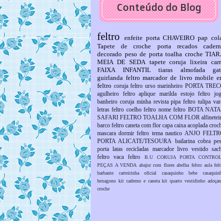
Conteúdo do Blog
feltro
enfeite porta
CHAVEIRO
pap
col
Tapete de croche
porta recados
cader
decorado
peso de porta
toalha croche
TIAR
MEIA DE SEDA
tapete coruja
lixeira car
FAIXA INFANTIL
tiaras
almofada ga
guirlanda feltro
marcador de livro
mobile 
feltro
coruja feltro
urso marinheiro
PORTA TREC
agulheiro feltro
aplique marilda
estojo feltro
jo
banheiro coruja
minha revista
pipa feltro
tulipa
var
letras feltro
coelho feltro
nome feltro
BOTA NATA
SAFARI FELTRO
TOALHA COM FLOR
alfinetei
barco feltro
caneta com flor
capa caixa acoplada croc
mascara dormir feltro
tema nautico
ANJO FELTR
PORTA ALICATE/TESOURA
bailarina
cobra pe
porta
latas recicladas
marcador livro vestido
sac
feltro
vaca feltro
B.U
CORUJA PORTA CONTRO
PEÇAS A VENDA
abajur com flores
abelha feltro
aula felt
barbante
carteirinha oficial
casaquinho bebe
casaquin
hexagono
kit caderno e caneta
kit quarto
vestidinho adoçan
croche