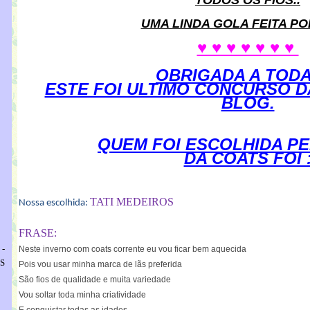
TODOS OS FIOS..
UMA LINDA GOLA FEITA POR
♥ ♥ ♥ ♥ ♥ ♥ ♥
OBRIGADA A TODA
ESTE FOI ULTIMO CONCURSO D
BLOG.
QUEM FOI ESCOLHIDA PE
DA COATS FOI 
TATI MEDEIROS
Nossa escolhida:
FRASE:
-
Neste inverno com coats corrente eu vou ficar bem aquecida
S
Pois vou usar minha marca de lãs preferida
São fios de qualidade e muita variedade
Vou soltar toda minha criatividade
E conquistar todas as idades