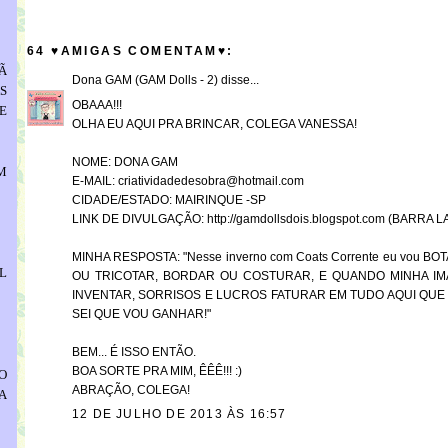
64 ♥AMIGAS COMENTAM♥:
Ã
Dona GAM (GAM Dolls - 2)
disse...
S
OBAAA!!!
E
OLHA EU AQUI PRA BRINCAR, COLEGA VANESSA!
NOME: DONA GAM
M
E-MAIL: criatividadedesobra@hotmail.com
CIDADE/ESTADO: MAIRINQUE -SP
LINK DE DIVULGAÇÃO: http://gamdollsdois.blogspot.com (BARRA 
MINHA RESPOSTA: "Nesse inverno com Coats Corrente eu vo
L
OU TRICOTAR, BORDAR OU COSTURAR, E QUANDO MINHA IM
INVENTAR, SORRISOS E LUCROS FATURAR EM TUDO AQUI QUE 
SEI QUE VOU GANHAR!"
BEM... É ISSO ENTÃO.
BOA SORTE PRA MIM, ÊÊÊ!!! :)
O
ABRAÇÃO, COLEGA!
A
12 DE JULHO DE 2013 ÀS 16:57