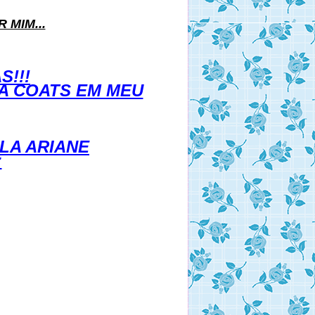
 MIM...
S!!!
A COATS EM MEU
LA ARIANE
: