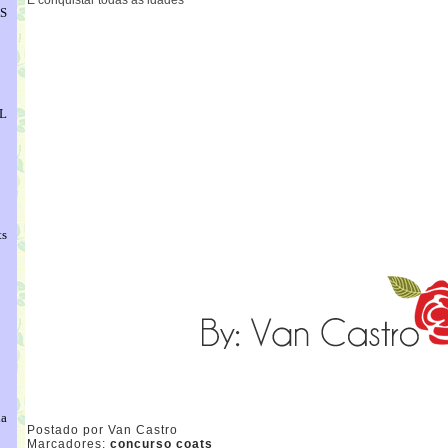
S
L
ts
ha
Postado por
Van Castro
Marcadores:
concurso coats