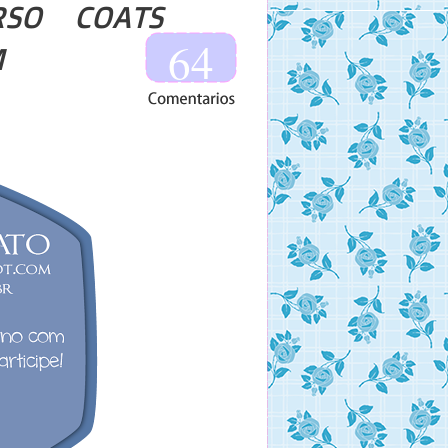
RSO COATS
64
M