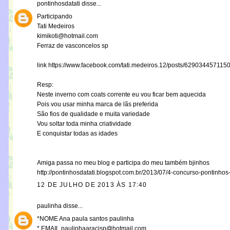
pontinhosdatati
disse...
Participando
Tati Medeiros
kimikoti@hotmail.com
Ferraz de vasconcelos sp
link https://www.facebook.com/tati.medeiros.12/posts/629034457115
Resp:
Neste inverno com coats corrente eu vou ficar bem aquecida
Pois vou usar minha marca de lãs preferida
São fios de qualidade e muita variedade
Vou soltar toda minha criatividade
E conquistar todas as idades
Amiga passa no meu blog e participa do meu também bjinhos
http://pontinhosdatati.blogspot.com.br/2013/07/4-concurso-pontinhos-
12 DE JULHO DE 2013 ÀS 17:40
paulinha
disse...
*NOME Ana paula santos paulinha
* EMAIL paulinhaaracisp@hotmail.com